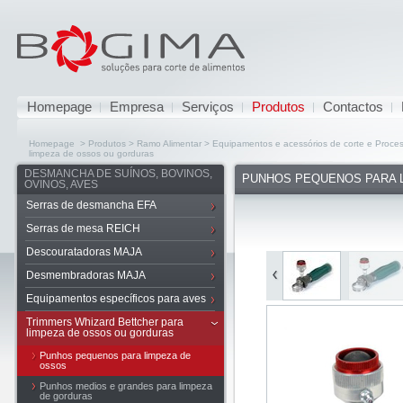
Homepage
Empresa
Serviços
Produtos
Contactos
Homepage > Produtos > Ramo Alimentar > Equipamentos e acessórios de corte e Proc
limpeza de ossos ou gorduras
DESMANCHA DE SUÍNOS, BOVINOS,
PUNHOS PEQUENOS PARA 
OVINOS, AVES
Serras de desmancha EFA
Serras de mesa REICH
Descouratadoras MAJA
Desmembradoras MAJA
Equipamentos específicos para aves
Trimmers Whizard Bettcher para
limpeza de ossos ou gorduras
Punhos pequenos para limpeza de
ossos
Punhos medios e grandes para limpeza
de gorduras