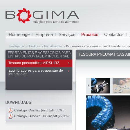
Homepage
Empresa
Serviços
Produtos
Contactos
Homepage > Produtos > Não Alimentar >
Ferramentas e acessórios para linhas de monta
FERRAMENTAS E ACESSÓRIOS PARA
TESOURA PNEUMATICAS AI
LINHAS DE MONTAGEM INDUSTRIAL
Tesoura pneumaticas AIRSHIRZ
Equilibradores para suspensão de
ferramentas
Catalogo - Airshirz (esp).pdf
(339kb)
Catalogo - Airshirz - Kevlar.pdf
(223kb)